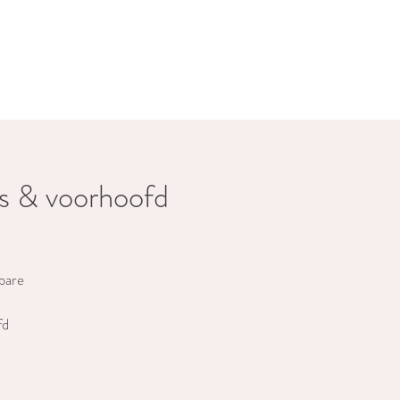
ns & voorhoofd
tbare
fd