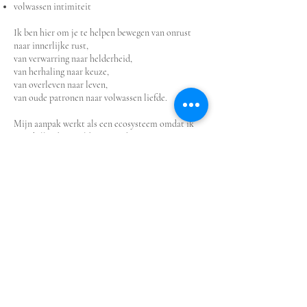
volwassen intimiteit
Ik ben hier om je te helpen bewegen van onrust
naar innerlijke rust,
van verwarring naar helderheid,
van herhaling naar keuze,
van overleven naar leven,
van oude patronen naar volwassen liefde.
Mijn aanpak werkt als een ecosysteem omdat ik
verschillende werelden samenbreng:
neurobiologie — het emotionele brein, hechting,
stressrespons
psychologie — patronen, coping, oude scripts,
bewustzijn
somatisch werk — regulatie, belichaming,
innerlijke veiligheid
het gelaat als poort — jouw gezicht als
therapeutische bondgenoot van waarheid,
spanning en geschiedenis
Ik geloof dat liefde geen mysterie is maar een
maturiteitsproces.
Dat veiligheid niet toevallig ontstaat, maar een