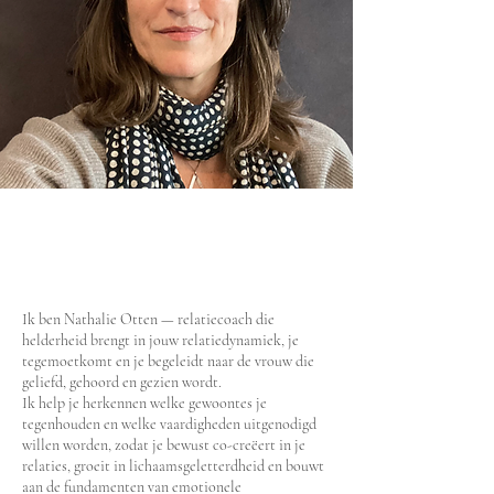
Ik ben Nathalie Otten — relatiecoach die
helderheid brengt in jouw relatiedynamiek, je
tegemoetkomt en je begeleidt naar de vrouw die
geliefd, gehoord en gezien wordt.
Ik help je herkennen welke gewoontes je
tegenhouden en welke vaardigheden uitgenodigd
willen worden, zodat je bewust co-creëert in je
relaties, groeit in lichaamsgeletterdheid en bouwt
aan de fundamenten van emotionele