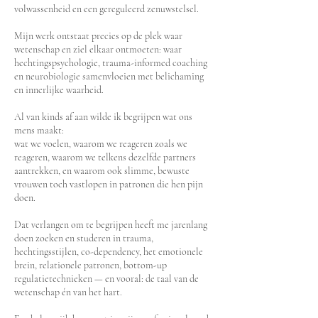
volwassenheid en een gereguleerd zenuwstelsel.
Mijn werk ontstaat precies op de plek waar
wetenschap en ziel elkaar ontmoeten: waar
hechtingspsychologie, trauma-informed coaching
en neurobiologie samenvloeien met belichaming
en innerlijke waarheid.
Al van kinds af aan wilde ik begrijpen wat ons
mens maakt:
wat we voelen, waarom we reageren zoals we
reageren, waarom we telkens dezelfde partners
aantrekken, en waarom ook slimme, bewuste
vrouwen toch vastlopen in patronen die hen pijn
doen.
Dat verlangen om te begrijpen heeft me jarenlang
doen zoeken en studeren in trauma,
hechtingsstijlen, co-dependency, het emotionele
brein, relationele patronen, bottom-up
regulatietechnieken — en vooral: de taal van de
wetenschap én van het hart.