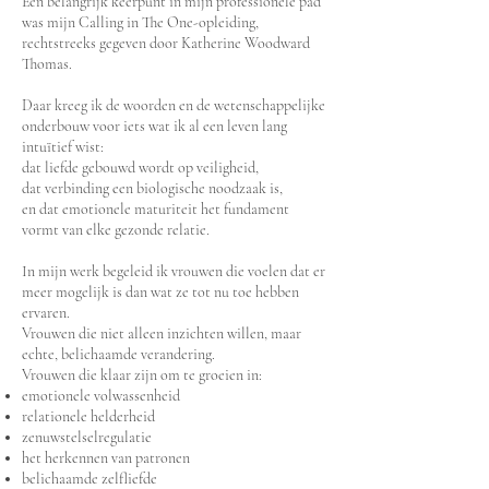
Een belangrijk keerpunt in mijn professionele pad
was mijn Calling in The One-opleiding,
rechtstreeks gegeven door Katherine Woodward
Thomas.
Daar kreeg ik de woorden en de wetenschappelijke
onderbouw voor iets wat ik al een leven lang
intuïtief wist:
dat liefde gebouwd wordt op veiligheid,
dat verbinding een biologische noodzaak is,
en dat emotionele maturiteit het fundament
vormt van elke gezonde relatie.
In mijn werk begeleid ik vrouwen die voelen dat er
meer mogelijk is dan wat ze tot nu toe hebben
ervaren.
Vrouwen die niet alleen inzichten willen, maar
echte, belichaamde verandering.
Vrouwen die klaar zijn om te groeien in:
emotionele volwassenheid
relationele helderheid
zenuwstelselregulatie
het herkennen van patronen
belichaamde zelfliefde