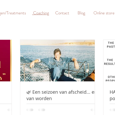
gen/Treatments
Coaching
Contact
Blog
Online store
🌿 Een seizoen van afscheid... en
HA
van worden
po
te
wi