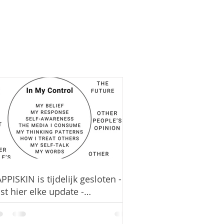
PPISKIN is tijdelijk gesloten - ik
st hier elke update -
mporarily closed - all updates
ll be posted here