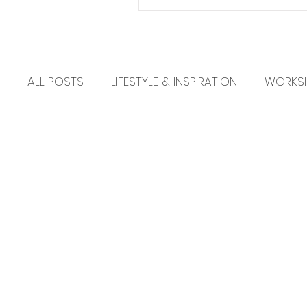
ALL POSTS
LIFESTYLE & INSPIRATION
WORKS
NEW - NIEUW
EDUCATION
PRACTICAL 