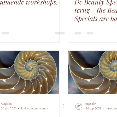
omende workshops.
De Beauty Spec
terug - the Be
Specials are b
happiskin
happiskin
24 sep 2021
1 minuten om te lezen
24 sep 2021
1 minute