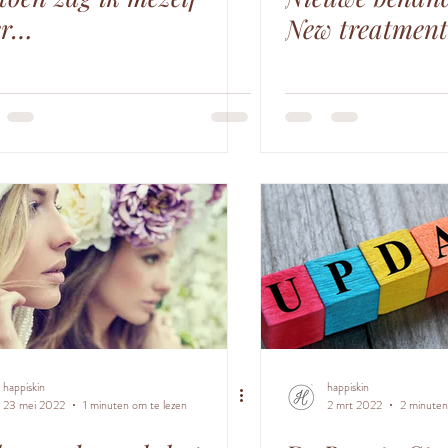
er…
New treatment 
happiskin
happiskin
23 mei 2022
1 minuten om te lezen
2 mrt 2022
2 minuten