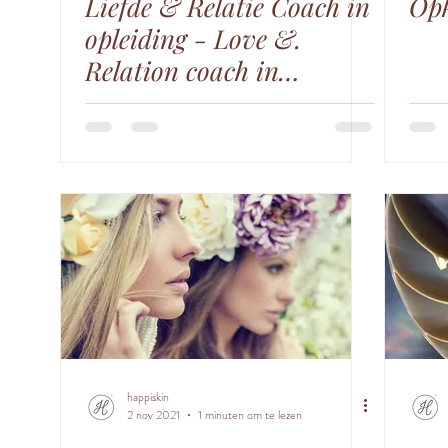
Liefde & Relatie Coach in
Opk
opleiding - Love &.
Relation coach in
training
happiskin
2 nov 2021
1 minuten om te lezen