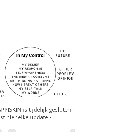
PPISKIN is tijdelijk gesloten - ik
st hier elke update -
mporarily closed - all updates
ll be posted here