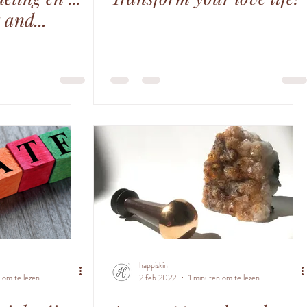
and...
happiskin
 om te lezen
2 feb 2022
1 minuten om te lezen