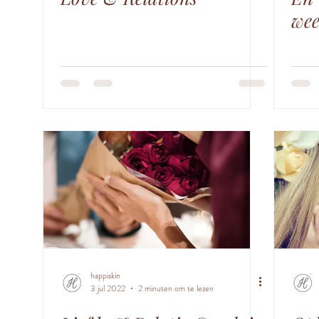
we
happiskin
3 jul 2022
2 minuten om te lezen