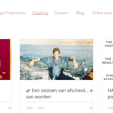
gen/Treatments
Coaching
Contact
Blog
Online store
🌿 Een seizoen van afscheid... en
HA
van worden
po
te
wi