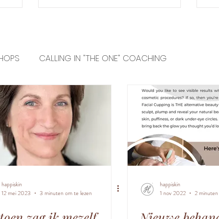
HOPS
CALLING IN "THE ONE" COACHING
INFORMATION
PRODUCTS
happiskin
happiskin
12 mei 2023
3 minuten om te lezen
1 nov 2022
2 minuten
toen zag ik mezelf
Nieuwe behande