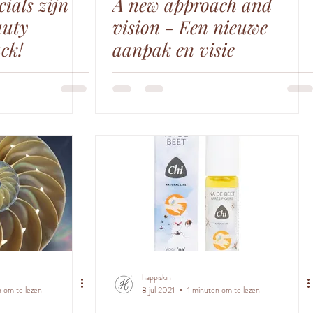
ials zijn
A new approach and
auty
vision - Een nieuwe
ack!
aanpak en visie
happiskin
n om te lezen
8 jul 2021
1 minuten om te lezen