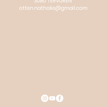
3080 TERVUREN
otten.nathalie@gmail.com
© 2019 Martello Creatives