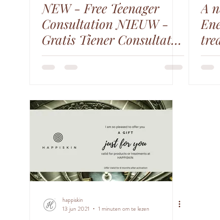
NEW - Free Teenager
A n
Consultation NIEUW -
Ene
Gratis Tiener Consultatie
tre
🌸
happiskin
13 jun 2021
1 minuten om te lezen