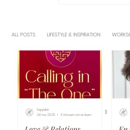
ALL POSTS
LIFESTYLE & INSPIRATION
WORKS
NEW - NIEUW
EDUCATION
PRACTICAL 
happiskin
24 nov 2025
3 minuten om te lezen
Love & Relations
En 