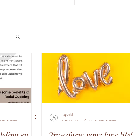
happiskin
 om te lezen
9 sep 2022
2 minuten om te lezen
ling en ...
Transform your love life!