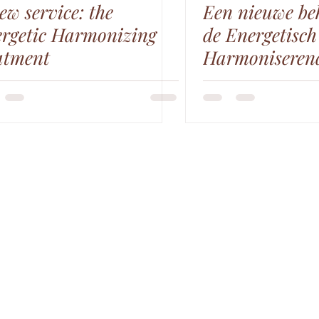
ew service: the
Een nieuwe be
rgetic Harmonizing
de Energetisch
atment
Harmoniseren
behandeling