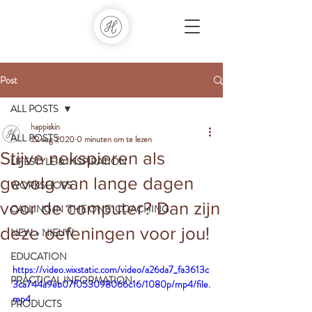
Post
ALL POSTS
happiskin
ALL POSTS
22 aug 2020
0 minuten om te lezen
Stijve nekspieren als
LIFESTYLE & INSPIRATION
gevolg van lange dagen
WORKSHOPS
voor de computer? Dan zijn
CALLING IN "THE ONE" COACHING
deze oefeningen voor jou!
NEW - NIEUW
EDUCATION
https://video.wixstatic.com/video/a26da7_fa3613c
PRACTICAL INFORMATION
3ca744a9eb07f053098066c16/1080p/mp4/file.
mp4
PRODUCTS